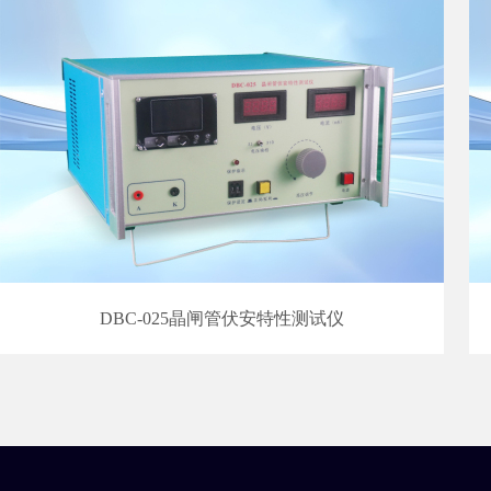
DBC-025晶闸管伏安特性测试仪