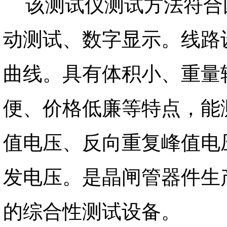
该测试仪测试方法符合国标
动测试、数字显示。线路
曲线。具有体积小、重量
便、价格低廉等特点，能
值电压、反向重复峰值电
发电压。是晶闸管器件生
的综合性测试设备。