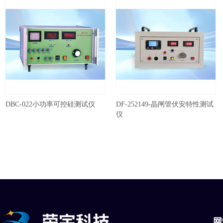
DBC-022小功率可控硅测试仪
DF-252149-晶闸管伏安特性测试
仪
网