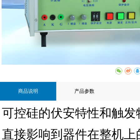
商品说明
产品参数
可控硅的伏安特性和触发
直接影响到器件在整机上