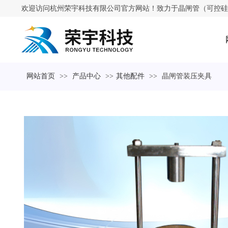
欢迎访问杭州荣宇科技有限公司官方网站！致力于晶闸管（可控硅
网站首页
>>
产品中心
>>
其他配件
>>
晶闸管装压夹具